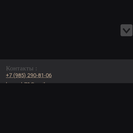
Контакты :
+7 (985) 290-81-06
bogash72@mail.ru
Страницы:
Каталог сайтов
Портфолио
Информация