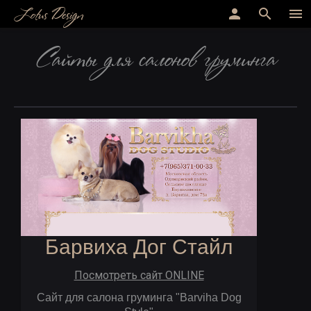
Lotus Design
person
search
menu
Сайты для салонов груминга
Барвиха Дог Стайл
Посмотреть сайт ONLINE
Сайт для салона груминга "Barviha Dog